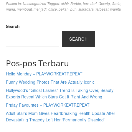
Posted in:
Uncategorized
Tagged:
akhir
,
Barbie
,
box
,
dari
,
Gerwig
,
Greta
,
mana
,
membuat
,
menjadi
,
office
,
pekan
,
pun
,
sutradara
,
terbesar
,
wanita
Search
SEARCH
Pos-pos Terbaru
Hello Monday – PLAYWORKEATREPEAT
Funny Wedding Photos That Are Actually Iconic
Hollywood’s “Ghost Lashes” Trend Is Taking Over, Beauty
Experts Reveal Which Stars Get It Right And Wrong
Friday Favourites – PLAYWORKEATREPEAT
Adult Star’s Mom Gives Heartbreaking Health Update After
Devastating Tragedy Left Her ‘Permanently Disabled’