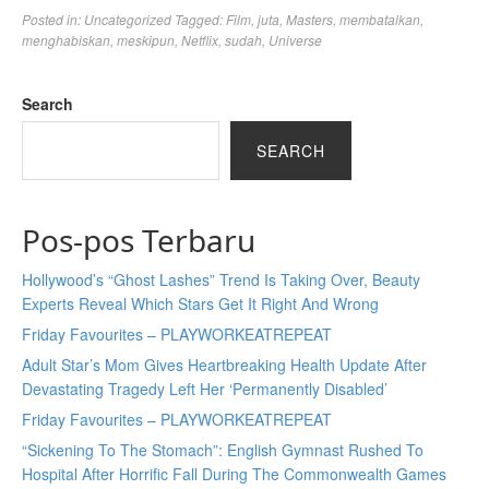
Posted in:
Uncategorized
Tagged:
Film
,
juta
,
Masters
,
membatalkan
,
menghabiskan
,
meskipun
,
Netflix
,
sudah
,
Universe
Search
SEARCH
Pos-pos Terbaru
Hollywood’s “Ghost Lashes” Trend Is Taking Over, Beauty
Experts Reveal Which Stars Get It Right And Wrong
Friday Favourites – PLAYWORKEATREPEAT
Adult Star’s Mom Gives Heartbreaking Health Update After
Devastating Tragedy Left Her ‘Permanently Disabled’
Friday Favourites – PLAYWORKEATREPEAT
“Sickening To The Stomach”: English Gymnast Rushed To
Hospital After Horrific Fall During The Commonwealth Games