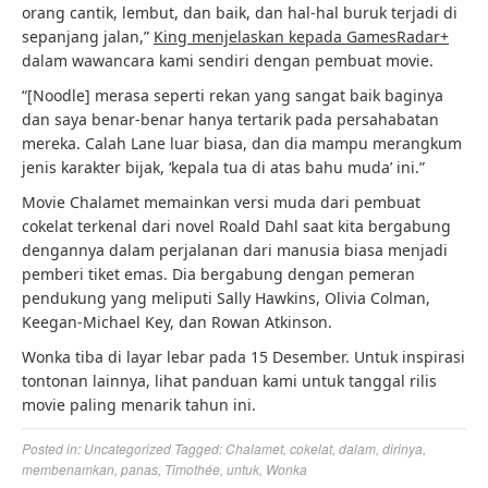
orang cantik, lembut, dan baik, dan hal-hal buruk terjadi di
sepanjang jalan,”
King menjelaskan kepada GamesRadar+
dalam wawancara kami sendiri dengan pembuat movie.
“[Noodle] merasa seperti rekan yang sangat baik baginya
dan saya benar-benar hanya tertarik pada persahabatan
mereka. Calah Lane luar biasa, dan dia mampu merangkum
jenis karakter bijak, ‘kepala tua di atas bahu muda’ ini.”
Movie Chalamet memainkan versi muda dari pembuat
cokelat terkenal dari novel Roald Dahl saat kita bergabung
dengannya dalam perjalanan dari manusia biasa menjadi
pemberi tiket emas. Dia bergabung dengan pemeran
pendukung yang meliputi Sally Hawkins, Olivia Colman,
Keegan-Michael Key, dan Rowan Atkinson.
Wonka tiba di layar lebar pada 15 Desember. Untuk inspirasi
tontonan lainnya, lihat panduan kami untuk tanggal rilis
movie paling menarik tahun ini.
Posted in:
Uncategorized
Tagged:
Chalamet
,
cokelat
,
dalam
,
dirinya
,
membenamkan
,
panas
,
Timothée
,
untuk
,
Wonka