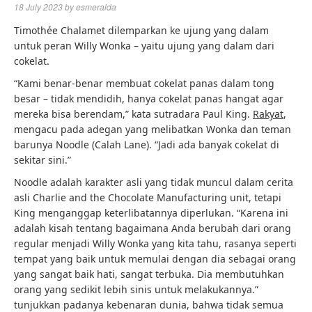
18 July 2023
by
esmeralda
Timothée Chalamet dilemparkan ke ujung yang dalam
untuk peran Willy Wonka – yaitu ujung yang dalam dari
cokelat.
“Kami benar-benar membuat cokelat panas dalam tong
besar – tidak mendidih, hanya cokelat panas hangat agar
mereka bisa berendam,” kata sutradara Paul King.
Rakyat
,
mengacu pada adegan yang melibatkan Wonka dan teman
barunya Noodle (Calah Lane). “Jadi ada banyak cokelat di
sekitar sini.”
Noodle adalah karakter asli yang tidak muncul dalam cerita
asli Charlie and the Chocolate Manufacturing unit, tetapi
King menganggap keterlibatannya diperlukan. “Karena ini
adalah kisah tentang bagaimana Anda berubah dari orang
regular menjadi Willy Wonka yang kita tahu, rasanya seperti
tempat yang baik untuk memulai dengan dia sebagai orang
yang sangat baik hati, sangat terbuka. Dia membutuhkan
orang yang sedikit lebih sinis untuk melakukannya.”
tunjukkan padanya kebenaran dunia, bahwa tidak semua