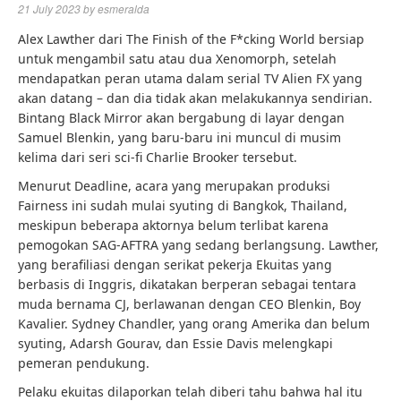
21 July 2023
by
esmeralda
Alex Lawther dari The Finish of the F*cking World bersiap
untuk mengambil satu atau dua Xenomorph, setelah
mendapatkan peran utama dalam serial TV Alien FX yang
akan datang – dan dia tidak akan melakukannya sendirian.
Bintang Black Mirror akan bergabung di layar dengan
Samuel Blenkin, yang baru-baru ini muncul di musim
kelima dari seri sci-fi Charlie Brooker tersebut.
Menurut Deadline, acara yang merupakan produksi
Fairness ini sudah mulai syuting di Bangkok, Thailand,
meskipun beberapa aktornya belum terlibat karena
pemogokan SAG-AFTRA yang sedang berlangsung. Lawther,
yang berafiliasi dengan serikat pekerja Ekuitas yang
berbasis di Inggris, dikatakan berperan sebagai tentara
muda bernama CJ, berlawanan dengan CEO Blenkin, Boy
Kavalier. Sydney Chandler, yang orang Amerika dan belum
syuting, Adarsh ​​Gourav, dan Essie Davis melengkapi
pemeran pendukung.
Pelaku ekuitas dilaporkan telah diberi tahu bahwa hal itu