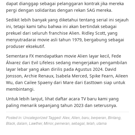
dapat dianggap sebagai pelanggaran kontrak jika mereka
pergi dengan solidaritas dengan rekan SAG mereka.
Sedikit lebih banyak yang diketahui tentang serial ini sejauh
ini, tetapi kami tahu bahwa ini akan bertindak sebagai
prekuel dari seluruh franchise Alien. Ridley Scott, yang
menyutradarai movie asli tahun 1979, bergabung sebagai
produser eksekutif.
Sementara FX mendapatkan movie Alien layar kecil, Fede
Álvarez dari Evil Lifeless sedang mengerjakan pengambilan
layar lebar yang akan dirilis pada Agustus 2024. David
Jonsson, Archie Renaux, Isabela Merced, Spike Fearn, Aileen
Wu, dan Cailee Spaeny dari Mare dari Easttown siap untuk
membintangi.
Untuk lebih lanjut, lihat daftar acara TV baru kami yang
paling menarik sepanjang tahun 2023 dan seterusnya.
Posted in:
Uncategorized
Tagged:
Alex
,
Alien
,
baru
,
berperan
,
Bintang
,
Black
,
dalam
,
Lawther
,
Mirror
,
pemeran
,
sebagai
,
telah
,
utama