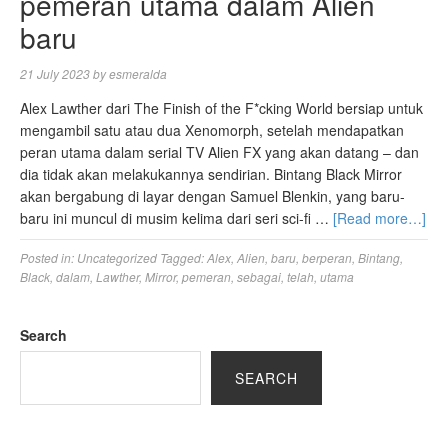
pemeran utama dalam Alien
baru
21 July 2023
by
esmeralda
Alex Lawther dari The Finish of the F*cking World bersiap untuk
mengambil satu atau dua Xenomorph, setelah mendapatkan
peran utama dalam serial TV Alien FX yang akan datang – dan
dia tidak akan melakukannya sendirian. Bintang Black Mirror
akan bergabung di layar dengan Samuel Blenkin, yang baru-
baru ini muncul di musim kelima dari seri sci-fi …
[Read more…]
Posted in:
Uncategorized
Tagged:
Alex
,
Alien
,
baru
,
berperan
,
Bintang
,
Black
,
dalam
,
Lawther
,
Mirror
,
pemeran
,
sebagai
,
telah
,
utama
Search
SEARCH