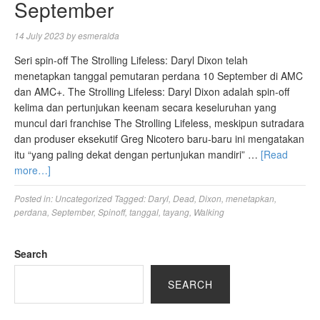
September
14 July 2023
by
esmeralda
Seri spin-off The Strolling Lifeless: Daryl Dixon telah
menetapkan tanggal pemutaran perdana 10 September di AMC
dan AMC+. The Strolling Lifeless: Daryl Dixon adalah spin-off
kelima dan pertunjukan keenam secara keseluruhan yang
muncul dari franchise The Strolling Lifeless, meskipun sutradara
dan produser eksekutif Greg Nicotero baru-baru ini mengatakan
itu “yang paling dekat dengan pertunjukan mandiri” …
[Read
more…]
Posted in:
Uncategorized
Tagged:
Daryl
,
Dead
,
Dixon
,
menetapkan
,
perdana
,
September
,
Spinoff
,
tanggal
,
tayang
,
Walking
Search
SEARCH