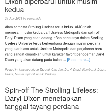
Dixon diperbarui untuk musim
kedua
21 July 2023
by
esmeralda
Alam semesta Strolling Useless terus hidup. AMC telah
memesan musim kedua dari Useless Metropolis dan spin-off
Daryl Dixon yang akan datang. “Bab berikutnya dalam Strolling
Useless Universe terus berkembang dengan musim perdana
yang luar biasa untuk Useless Metropolis dan perjalanan baru
yang sangat dinantikan untuk karakter favorit penggemar Daryl
Dixon yang akan datang pada bulan …
[Read more…]
Posted in:
Uncategorized
Tagged:
City
,
dan
,
Daryl
,
Dead
,
diperbarui
,
Dixon
,
kedua
,
Musim
,
Spinoff
,
untuk
,
Walking
Spin-off The Strolling Lifeless:
Daryl Dixon menetapkan
tanggal tayang perdana