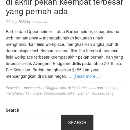
di akhir pekan keempat terbesar
yang pernah ada
24 July 2023
by
esmeralda
Barbie dan Oppenheimer – atau Barbenheimer, sebagaimana
web menamainya – menggabungkan kekuatan untuk
menghancurkan field workplace, menghasilkan angka jauh di
depan ekspektasi. Bersama-sama, film-film tersebut memacu
field workplace terbesar keempat akhir pekan pernah, dan yang
terbesar sejak Avengers: Endgame dirilis pada tahun 2019 lalu.
Per Selection, Barbie menghasilkan $155 juta yang
mencengangkan di dalam negeri, …
[Read more…]
Posted in:
Uncategorized
Tagged:
ada
,
akhir
,
Barbie
,
box
,
dan
,
keempat
,
menghancurkan
,
office
,
Oppenheimer
,
pekan
,
pernah
,
terbesar
,
yang
Search
SEARCH