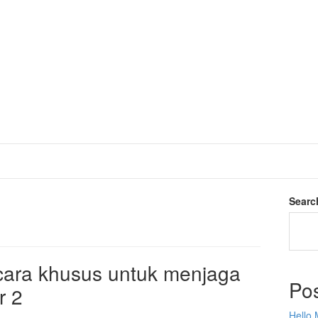
Searc
 cara khusus untuk menjaga
Po
r 2
Hello