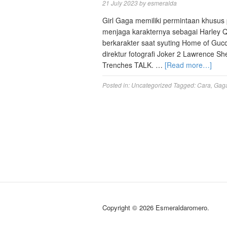
21 July 2023
by
esmeralda
Girl Gaga memiliki permintaan khusus 
menjaga karakternya sebagai Harley Qu
berkarakter saat syuting Home of Gucci
direktur fotografi Joker 2 Lawrence 
Trenches TALK. …
[Read more…]
Posted in:
Uncategorized
Tagged:
Cara
,
Gag
Copyright © 2026 Esmeraldaromero.