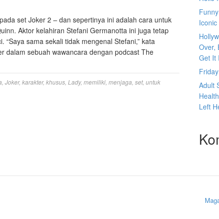
Funny
pada set Joker 2 – dan sepertinya ini adalah cara untuk
Iconic
inn. Aktor kelahiran Stefani Germanotta ini juga tetap
Hollyw
. “Saya sama sekali tidak mengenal Stefani,” kata
Over, 
Sher dalam sebuah wawancara dengan podcast The
Get It
Frida
a
,
Joker
,
karakter
,
khusus
,
Lady
,
memiliki
,
menjaga
,
set
,
untuk
Adult 
Health
Left H
Ko
Maga