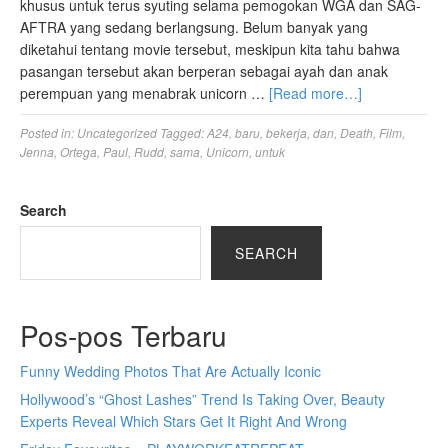
khusus untuk terus syuting selama pemogokan WGA dan SAG-
AFTRA yang sedang berlangsung. Belum banyak yang
diketahui tentang movie tersebut, meskipun kita tahu bahwa
pasangan tersebut akan berperan sebagai ayah dan anak
perempuan yang menabrak unicorn …
[Read more…]
Posted in:
Uncategorized
Tagged:
A24
,
baru
,
bekerja
,
dan
,
Death
,
Film
,
Jenna
,
Ortega
,
Paul
,
Rudd
,
sama
,
Unicorn
,
untuk
Search
SEARCH
Pos-pos Terbaru
Funny Wedding Photos That Are Actually Iconic
Hollywood’s “Ghost Lashes” Trend Is Taking Over, Beauty
Experts Reveal Which Stars Get It Right And Wrong