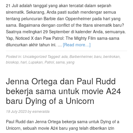
21 Juli adalah tanggal yang akan tercatat dalam sejarah
sinematik. Sekarang, Anda pasti sudah mendengar semua
tentang peluncuran Barbie dan Oppenheimer pada hari yang
sama. Bagaimana dengan conflict of the titans sinematik baru?
Saatnya melingkari 29 September di kalender Anda, semuanya.
Yap, Noticed X dan Paw Patrol: The Mighty Film sama-sama
diluncurkan akhir tahun ini. …
[Read more…]
Posted in:
Uncategorized
Tagged:
ada
,
Barbenheimer
,
baru
,
bentrokan
,
bioskop
,
hari
,
Lupakan
,
Patrol
,
sama
,
yang
Jenna Ortega dan Paul Rudd
bekerja sama untuk movie A24
baru Dying of a Unicorn
19 July 2023
by
esmeralda
Paul Rudd dan Jenna Ortega bekerja sama untuk Dying of a
Unicorn, sebuah movie A24 baru yang telah diberikan izin