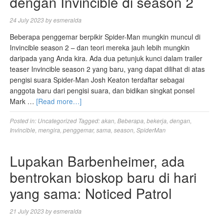
dengan Invincible di season 2
24 July 2023
by
esmeralda
Beberapa penggemar berpikir Spider-Man mungkin muncul di
Invincible season 2 – dan teori mereka jauh lebih mungkin
daripada yang Anda kira. Ada dua petunjuk kunci dalam trailer
teaser Invincible season 2 yang baru, yang dapat dilihat di atas
pengisi suara Spider-Man Josh Keaton terdaftar sebagai
anggota baru dari pengisi suara, dan bidikan singkat ponsel
Mark …
[Read more…]
Posted in:
Uncategorized
Tagged:
akan
,
Beberapa
,
bekerja
,
dengan
,
Invincible
,
mengira
,
penggemar
,
sama
,
season
,
SpiderMan
Lupakan Barbenheimer, ada
bentrokan bioskop baru di hari
yang sama: Noticed Patrol
21 July 2023
by
esmeralda