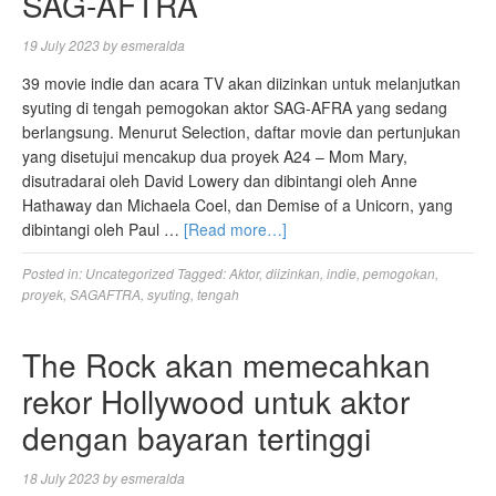
SAG-AFTRA
19 July 2023
by
esmeralda
39 movie indie dan acara TV akan diizinkan untuk melanjutkan
syuting di tengah pemogokan aktor SAG-AFRA yang sedang
berlangsung. Menurut Selection, daftar movie dan pertunjukan
yang disetujui mencakup dua proyek A24 – Mom Mary,
disutradarai oleh David Lowery dan dibintangi oleh Anne
Hathaway dan Michaela Coel, dan Demise of a Unicorn, yang
dibintangi oleh Paul …
[Read more…]
Posted in:
Uncategorized
Tagged:
Aktor
,
diizinkan
,
indie
,
pemogokan
,
proyek
,
SAGAFTRA
,
syuting
,
tengah
The Rock akan memecahkan
rekor Hollywood untuk aktor
dengan bayaran tertinggi
18 July 2023
by
esmeralda