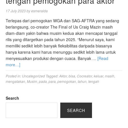
tengah pemogokan para aktor
17 July 2023
by
esmeralda
Terlepas dari pemogokan WGA dan SAG-AFTRA yang sedang
berlangsung, co-creator The Final of Us Craig Mazin masih
diam-diam yakin bahwa musim kedua akan mencapai tanggal
rilis yang ditargetkan pada tahun 2025. “Menurut saya, kami
memiliki sedikit lebih banyak fleksibilitas daripada biasanya
hanya karena kami harus menunggu sedikit lebih lama untuk
menyesuaikan produksi dengan cuaca. Banyak …
[Read
more…]
Posted in:
Uncategorized
Tagged:
Aktor
,
bisa
,
Cocreator
,
keluar
,
masih
,
mengatakan
,
Musim
,
pada
,
para
,
pemogokan
,
tahun
,
tengah
Search
SEARCH