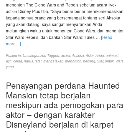
menonton The Clone Wars and Rebels sebelum acara live-
action Disney Plus tiba. “Saya benar-benar merekomendasikan
kepada semua orang yang bersemangat tentang seri Ahsoka
yang akan datang, saya sangat menyarankan Anda
meluangkan waktu untuk menonton Clone Wars, dan menonton
Star Wars Rebels, dan bahkan Star Wars: Tales …
[Read
more…]
Posted in:
Uncategorized
Tagged:
acara
,
Ahsoka
,
Aktor
,
Anda
,
animasi
,
asli
,
cerita
,
harus
,
latar
,
mengatakan
,
menonton
,
penting
,
Star
,
untuk
,
Wars
,
yang
Penayangan perdana Haunted
Mansion tetap berjalan
meskipun ada pemogokan para
aktor – dengan karakter
Disneyland berjalan di karpet