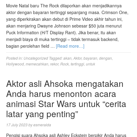
Movie Natal baru The Rock dilaporkan akan menjadikannya
aktor dengan bayaran tertinggi sepanjang masa. Crimson One,
yang diperkirakan akan debut di Prime Video akhir tahun ini,
akan menjaring Dwayne Johnson sebesar $50 juta menurut
Puck Information (H/T Display Rant). Jika benar, itu akan
menjadi biaya di muka tertinggi – tidak termasuk backend,
bagian perolehan field …
[Read more…]
Posted in:
Uncategorized
Tagged:
akan
,
Aktor
,
bayaran
,
dengan
,
Hollywood
,
memecahkan
,
rekor
,
Rock
,
tertinggi
,
untuk
Aktor asli Ahsoka mengatakan
Anda harus menonton acara
animasi Star Wars untuk “cerita
latar yang penting”
17 July 2023
by
esmeralda
Pengisi suara Ahsoka asli Ashley Eckstein berpikir Anda harus