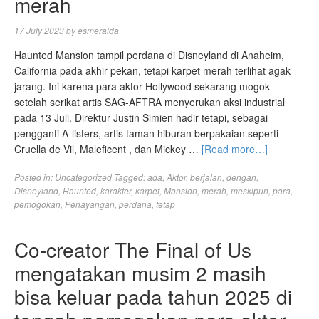
merah
17 July 2023
by
esmeralda
Haunted Mansion tampil perdana di Disneyland di Anaheim,
California pada akhir pekan, tetapi karpet merah terlihat agak
jarang. Ini karena para aktor Hollywood sekarang mogok
setelah serikat artis SAG-AFTRA menyerukan aksi industrial
pada 13 Juli. Direktur Justin Simien hadir tetapi, sebagai
pengganti A-listers, artis taman hiburan berpakaian seperti
Cruella de Vil, Maleficent , dan Mickey …
[Read more…]
Posted in:
Uncategorized
Tagged:
ada
,
Aktor
,
berjalan
,
dengan
,
Disneyland
,
Haunted
,
karakter
,
karpet
,
Mansion
,
merah
,
meskipun
,
para
,
pemogokan
,
Penayangan
,
perdana
,
tetap
Co-creator The Final of Us
mengatakan musim 2 masih
bisa keluar pada tahun 2025 di